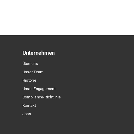
Produkt
weist
mehrere
Varianten
auf.
Die
Optionen
Unternehmen
können
Über uns
auf
Unser Team
der
Historie
Produktseite
Unser Engagement
gewählt
Compliance-Richtlinie
werden
Kontakt
Jobs