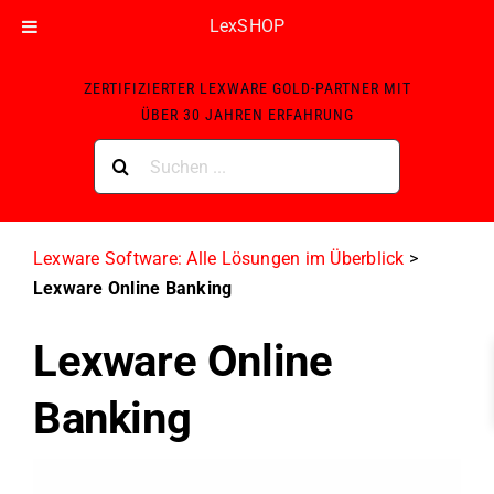
LexSHOP
Skip
ZERTIFIZIERTER LEXWARE GOLD-PARTNER MIT
to
ÜBER 30 JAHREN ERFAHRUNG
content
Suche
nach:
Lexware Software: Alle Lösungen im Überblick
>
Lexware Online Banking
Lexware Online
Banking