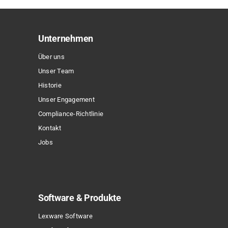
auf.
Die
Optionen
Unternehmen
können
Über uns
auf
Unser Team
der
Historie
Produktseite
Unser Engagement
gewählt
Compliance-Richtlinie
werden
Kontakt
Jobs
Software & Produkte
Lexware Software