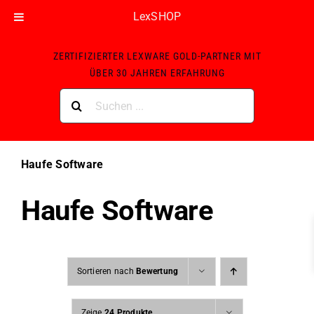
LexSHOP
Skip
ZERTIFIZIERTER LEXWARE GOLD-PARTNER MIT
to
ÜBER 30 JAHREN ERFAHRUNG
content
Suche
nach:
Haufe Software
Haufe Software
Sortieren nach
Bewertung
Zeige
24 Produkte