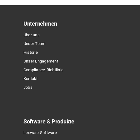
auf.
Die
Optionen
Unternehmen
können
Über uns
auf
Unser Team
der
Historie
Produktseite
Unser Engagement
gewählt
Compliance-Richtlinie
werden
Kontakt
Jobs
Software & Produkte
Lexware Software