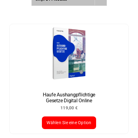
Haufe Aushangpflichtige
Gesetze Digital Online
119,00
€
Wählen Sie eine Option
Dieses