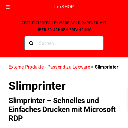
LexSHOP
Skip
ZERTIFIZIERTER LEXWARE GOLD-PARTNER MIT
to
ÜBER 30 JAHREN ERFAHRUNG
content
Suche
nach:
Externe Produkte - Passend zu Lexware
>
Slimprinter
Slimprinter
Slimprinter – Schnelles und
Einfaches Drucken mit Microsoft
RDP