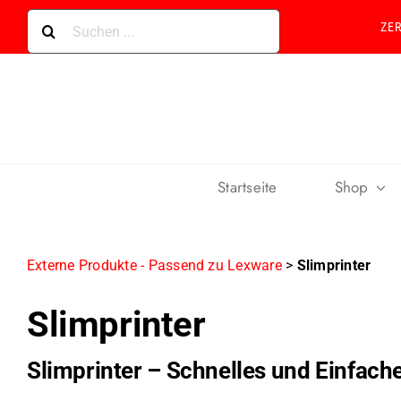
Skip
Suche
ZE
to
nach:
content
Startseite
Shop
Externe Produkte - Passend zu Lexware
>
Slimprinter
Slimprinter
Slimprinter – Schnelles und Einfac