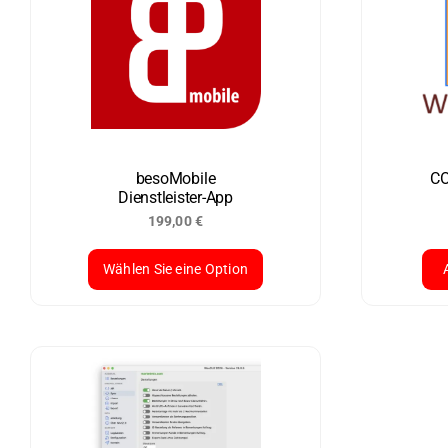
besoMobile
CO
Dienstleister-App
199,00
€
Wählen Sie eine Option
Die
Pro
wei
meh
Var
auf