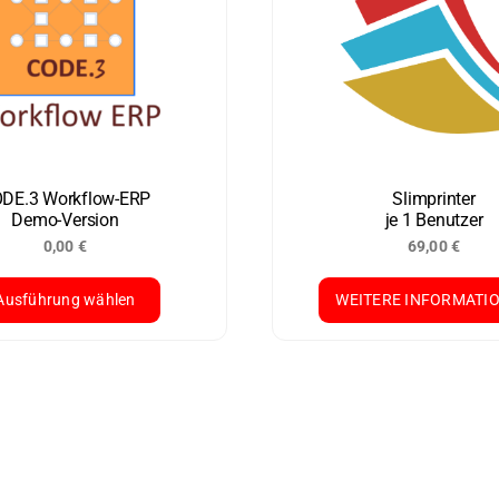
DE.3 Workflow-ERP
Slimprinter
Demo-Version
je 1 Benutzer
0,00
€
69,00
€
Ausführung wählen
WEITERE INFORMATI
ses
dukt
st
rere
ianten
.