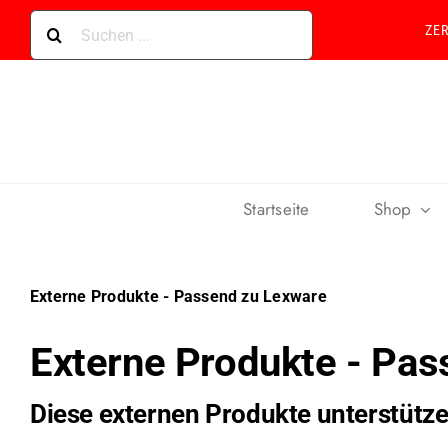
Skip
Suche
ZE
to
nach:
content
Startseite
Shop
Externe Produkte - Passend zu Lexware
Externe Produkte - Pa
Diese externen Produkte unterstütz