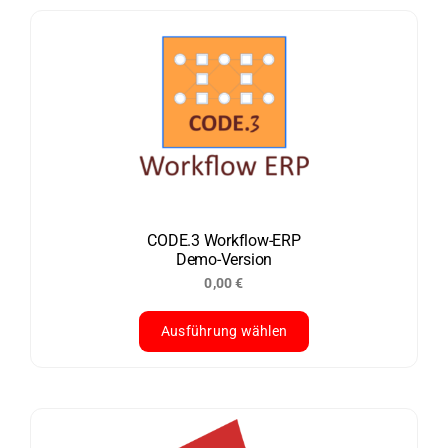
CODE.3 Workflow-ERP
Demo-Version
0,00
€
Ausführung wählen
Dieses
Produkt
weist
mehrere