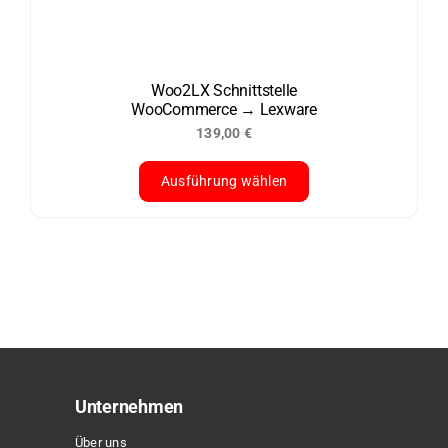
Woo2LX Schnittstelle
WooCommerce → Lexware
139,00
€
Ausführung wählen
Dieses
Produkt
weist
mehrere
Varianten
auf.
Die
Optionen
Unternehmen
können
Über uns