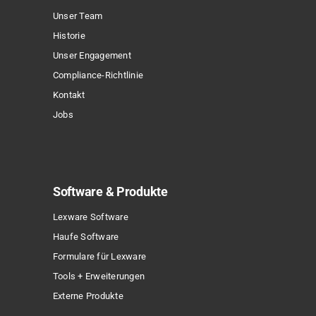
auf
Unser Team
der
Historie
Produktseite
Unser Engagement
gewählt
Compliance-Richtlinie
werden
Kontakt
Jobs
Software & Produkte
Lexware Software
Haufe Software
Formulare für Lexware
Tools + Erweiterungen
Externe Produkte