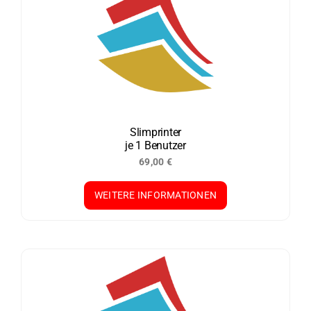
Varianten
auf.
Die
Optionen
können
auf
der
Slimprinter
je 1 Benutzer
Produktseite
69,00
€
gewählt
werden
WEITERE INFORMATIONEN