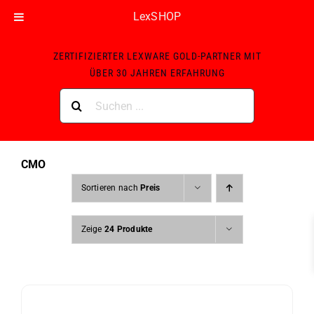
LexSHOP
Skip
ZERTIFIZIERTER LEXWARE GOLD-PARTNER MIT
to
ÜBER 30 JAHREN ERFAHRUNG
content
Suche
nach:
CMO
Sortieren nach
Preis
Zeige
24 Produkte