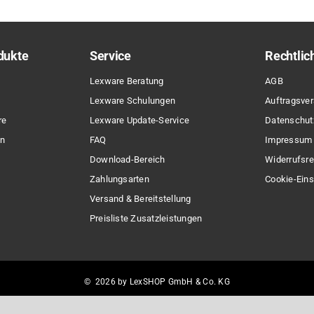
dukte
Service
Rechtlic
Lexware Beratung
AGB
Lexware Schulungen
Auftragsver
re
Lexware Update-Service
Datenschut
en
FAQ
Impressum
Download-Bereich
Widerrufsre
Zahlungsarten
Cookie-Eins
Versand & Bereitstellung
Preisliste Zusatzleistungen
© 2026 by LexSHOP GmbH & Co. KG