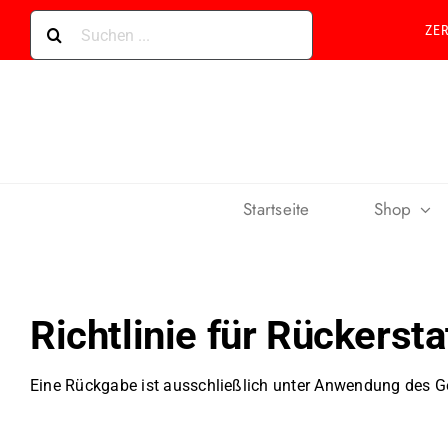
Skip
Suche
ZE
to
nach:
content
Startseite
Shop
Richtlinie für Rückers
Eine Rückgabe ist ausschließlich unter Anwendung des G