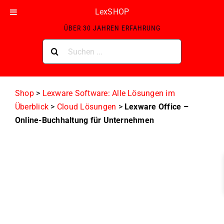
Skip
LexSHOP
ZERTIFIZIERTER LEXWARE GOLD-PARTNER MIT
to
ÜBER 30 JAHREN ERFAHRUNG
content
Suche
nach:
Shop
>
Lexware Software: Alle Lösungen im
Überblick
>
Cloud Lösungen
>
Lexware Office –
Online-Buchhaltung für Unternehmen