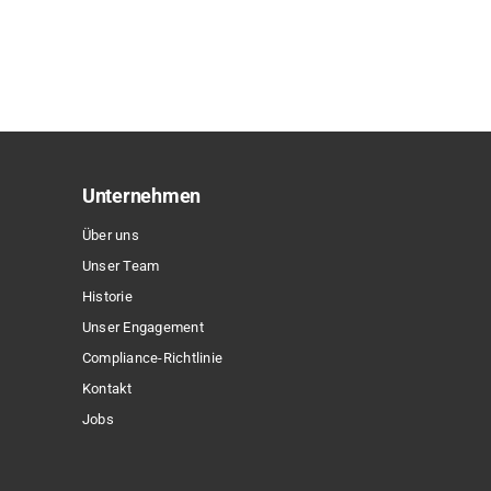
Produkt
weist
mehrere
Varianten
auf.
Die
Optionen
Unternehmen
können
Über uns
auf
Unser Team
der
Historie
Produktseite
Unser Engagement
gewählt
Compliance-Richtlinie
werden
Kontakt
Jobs