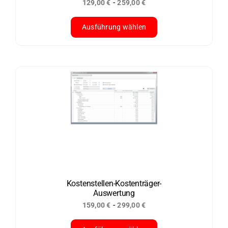
-
129,00
€
259,00
€
gewählt
werden
Ausführung wählen
Dieses
Produkt
weist
mehrere
Varianten
auf.
Die
Optionen
können
auf
der
Kostenstellen-Kostenträger-
Auswertung
Produktseite
-
159,00
€
299,00
€
gewählt
werden