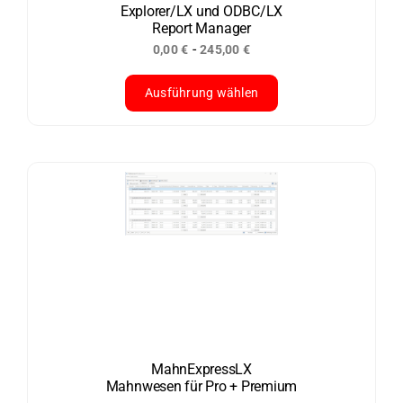
der
Explorer/LX und ODBC/LX
Report Manager
Produktseite
-
0,00
€
245,00
€
gewählt
werden
Ausführung wählen
Dieses
Produkt
weist
mehrere
Varianten
auf.
Die
Optionen
können
auf
der
MahnExpressLX
Mahnwesen für Pro + Premium
Produktseite