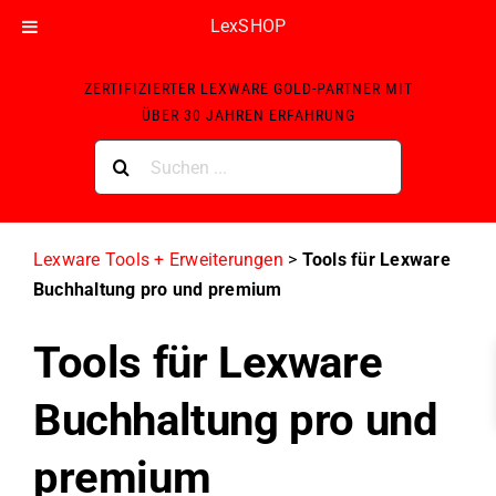
LexSHOP
Skip
ZERTIFIZIERTER LEXWARE GOLD-PARTNER MIT
to
ÜBER 30 JAHREN ERFAHRUNG
content
Suche
nach:
Lexware Tools + Erweiterungen
>
Tools für Lexware
Buchhaltung pro und premium
Tools für Lexware
Buchhaltung pro und
premium