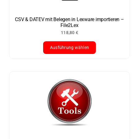
CSV & DATEV mit Belegen in Lexware importieren –
File2Lex
118,80
€
Ausführung wählen
Dieses
Produkt
weist
mehrere
Varianten
auf.
Die
Optionen
können
auf