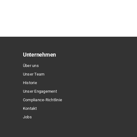
Produkt
weist
mehrere
Varianten
auf.
Die
Optionen
Unternehmen
können
Über uns
auf
Unser Team
der
Historie
Produktseite
Unser Engagement
gewählt
Compliance-Richtlinie
werden
Kontakt
Jobs