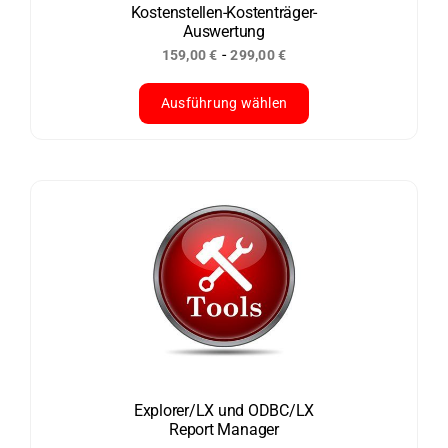
der
Kostenstellen-Kostenträger-
Auswertung
Produktseite
-
159,00
€
299,00
€
gewählt
werden
Ausführung wählen
Dieses
Produkt
weist
mehrere
Varianten
auf.
Die
Optionen
können
auf
der
Explorer/LX und ODBC/LX
Report Manager
Produktseite