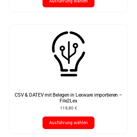
Ausführung wählen
Dieses
Produkt
weist
mehrere
Varianten
auf.
Die
Optionen
können
auf
der
CSV & DATEV mit Belegen in Lexware importieren –
File2Lex
Produktseite
118,80
€
gewählt
werden
Ausführung wählen
Dieses