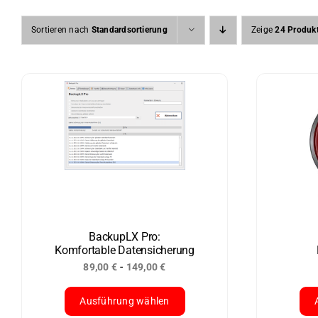
Sortieren nach
Standardsortierung
Zeige
24 Produk
BackupLX Pro:
Komfortable Datensicherung
-
89,00
€
149,00
€
Ausführung wählen