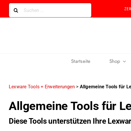
Skip
Suche
ZE
to
nach:
content
Startseite
Shop
Lexware Tools + Erweiterungen
>
Allgemeine Tools für 
Allgemeine Tools für 
Diese Tools unterstützen Ihre Lexwa