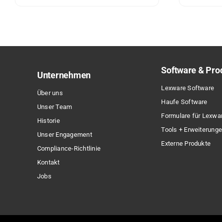
Dieses
Die
Produkt
Pro
weist
wei
mehrere
meh
Varianten
Var
Software & Pro
auf.
auf
Unternehmen
Die
Die
Lexware Software
Über uns
Optionen
Opt
Haufe Software
Unser Team
können
kön
Formulare für Lexwa
Historie
auf
auf
Tools + Erweiterung
Unser Engagement
der
der
Externe Produkte
Compliance-Richtlinie
Produktseite
Pro
Kontakt
gewählt
gew
Jobs
werden
wer