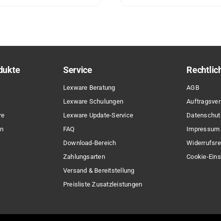
ses
Dieses
dukt
Produkt
st
weist
rere
mehrere
ianten
Varianten
dukte
Service
Rechtlic
.
auf.
Die
Lexware Beratung
AGB
ionen
Optionen
Lexware Schulungen
Auftragsver
nen
können
re
Lexware Update-Service
Datenschut
auf
en
FAQ
Impressum
der
Download-Bereich
Widerrufsre
duktseite
Produktseite
Zahlungsarten
Cookie-Eins
ählt
gewählt
Versand & Bereitstellung
den
werden
Preisliste Zusatzleistungen