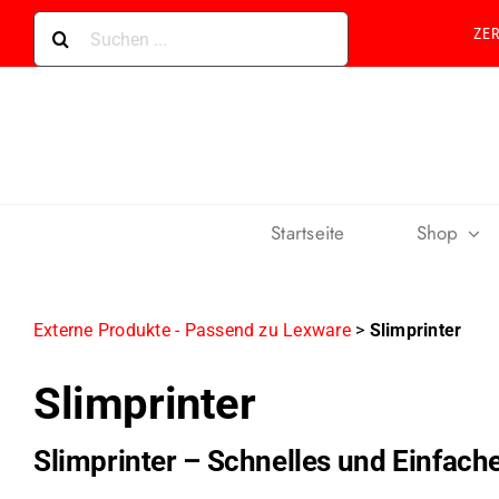
Skip
Suche
ZE
to
nach:
content
Startseite
Shop
Externe Produkte - Passend zu Lexware
>
Slimprinter
Slimprinter
Slimprinter – Schnelles und Einfac