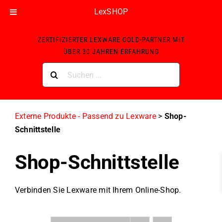
LexSHOP
Skip
ZERTIFIZIERTER LEXWARE GOLD-PARTNER MIT
to
ÜBER 30 JAHREN ERFAHRUNG
content
Suche
nach:
Externe Produkte - Passend zu Lexware
>
Shop-
Schnittstelle
Shop-Schnittstelle
Verbinden Sie Lexware mit Ihrem Online-Shop.