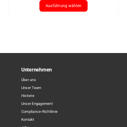
Ausführung wählen
Dieses
Produkt
weist
mehrere
Varianten
auf.
Die
Optionen
Unternehmen
können
Über uns
auf
Unser Team
der
Historie
Produktseite
Unser Engagement
gewählt
Compliance-Richtlinie
werden
Kontakt