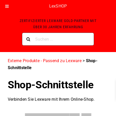
LexSHOP
Skip
ZERTIFIZIERTER LEXWARE GOLD-PARTNER MIT
to
ÜBER 30 JAHREN ERFAHRUNG
content
Suche
nach:
Externe Produkte - Passend zu Lexware
>
Shop-
Schnittstelle
Shop-Schnittstelle
Verbinden Sie Lexware mit Ihrem Online-Shop.