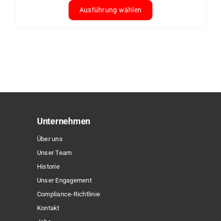
Ausführung wählen
Dieses
Produkt
weist
mehrere
Varianten
auf.
Die
Optionen
Unternehmen
können
Über uns
auf
Unser Team
der
Historie
Produktseite
Unser Engagement
gewählt
Compliance-Richtlinie
werden
Kontakt