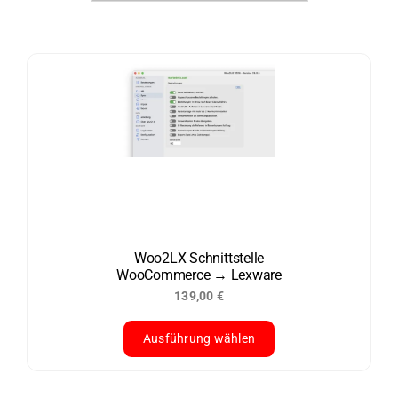
Woo2LX Schnittstelle
WooCommerce → Lexware
139,00
€
Ausführung wählen
Dieses
Produkt