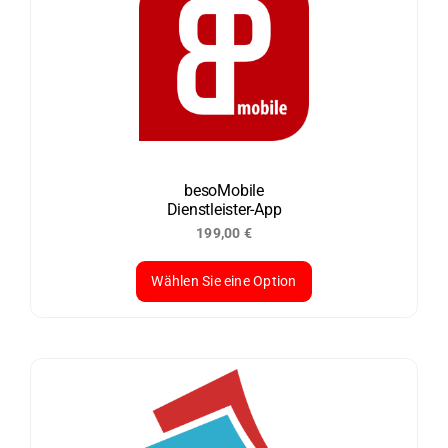
Varianten
auf.
Die
Optionen
können
auf
der
besoMobile
Dienstleister-App
Produktseite
199,00
€
gewählt
werden
Wählen Sie eine Option