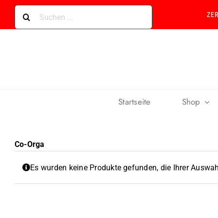
Skip
Suche
ZE
to
nach:
content
Startseite
Shop
Co-Orga
Es wurden keine Produkte gefunden, die Ihrer Auswah