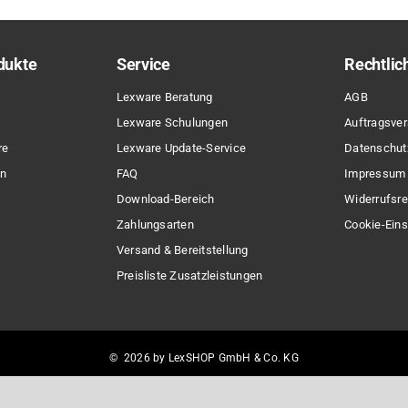
dukte
Service
Rechtlic
Lexware Beratung
AGB
Lexware Schulungen
Auftragsver
re
Lexware Update-Service
Datenschut
en
FAQ
Impressum
Download-Bereich
Widerrufsre
Zahlungsarten
Cookie-Eins
Versand & Bereitstellung
Preisliste Zusatzleistungen
© 2026 by LexSHOP GmbH & Co. KG