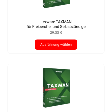
Lexware TAXMAN
für Freiberufler und Selbstständige
29,33
€
Ausführung wählen
Dieses
Produkt
weist
mehrere
Varianten
auf.
Die
Optionen
können