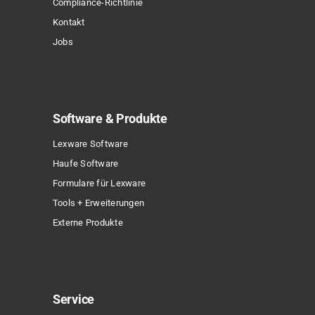
Compliance-Richtlinie
werden
Kontakt
Jobs
Software & Produkte
Lexware Software
Haufe Software
Formulare für Lexware
Tools + Erweiterungen
Externe Produkte
Service