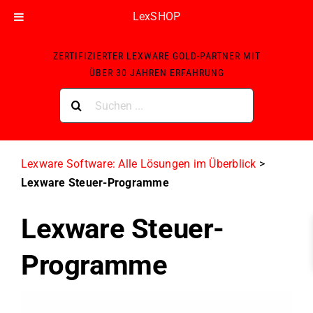
LexSHOP
Skip
ZERTIFIZIERTER LEXWARE GOLD-PARTNER MIT
to
ÜBER 30 JAHREN ERFAHRUNG
content
Suche
nach:
Lexware Software: Alle Lösungen im Überblick
>
Lexware Steuer-Programme
Lexware Steuer-
Programme