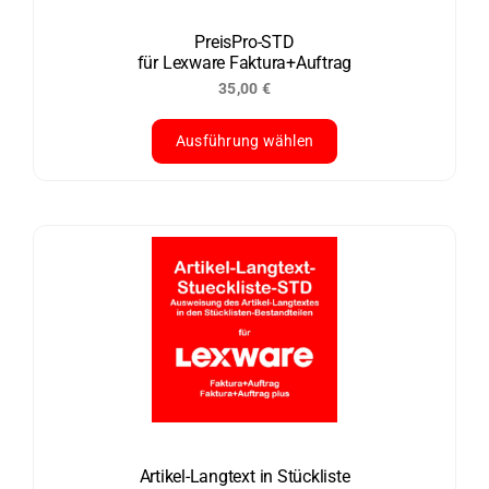
auf
der
PreisPro-STD
für Lexware Faktura+Auftrag
Produktseite
35,00
€
gewählt
werden
Ausführung wählen
Dieses
Produkt
weist
mehrere
Varianten
auf.
Die
Optionen
können
auf
der
Artikel-Langtext in Stückliste