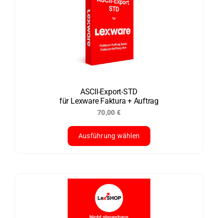
ASCII-Export-STD
für Lexware Faktura + Auftrag
70,00
€
Ausführung wählen
Dieses
Produkt
weist
mehrere
Varianten
auf.