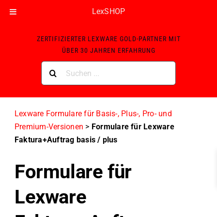
LexSHOP
Skip
ZERTIFIZIERTER LEXWARE GOLD-PARTNER MIT
to
ÜBER 30 JAHREN ERFAHRUNG
content
Suche
nach:
Lexware Formulare für Basis-, Plus-, Pro- und
Premium-Versionen
>
Formulare für Lexware
Faktura+Auftrag basis / plus
Formulare für
Lexware