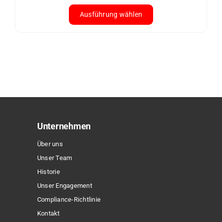
werden
Ausführung wählen
Dieses
Produkt
weist
mehrere
Varianten
auf.
Die
Optionen
Unternehmen
können
Über uns
auf
Unser Team
der
Historie
Produktseite
Unser Engagement
gewählt
Compliance-Richtlinie
werden
Kontakt