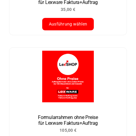
für Lexware Faktura+Auftrag
Produktseite
35,00
€
gewählt
werden
Ausführung wählen
Dieses
Produkt
weist
mehrere
Varianten
auf.
Die
Optionen
können
auf
der
Formularrahmen ohne Preise
für Lexware Faktura+Auftrag
Produktseite
105,00
€
gewählt