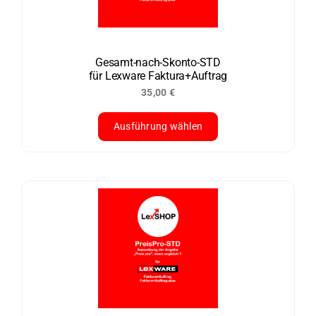
Optionen
können
auf
der
Gesamt-nach-Skonto-STD
für Lexware Faktura+Auftrag
Produktseite
35,00
€
gewählt
werden
Ausführung wählen
Dieses
Produkt
weist
mehrere
Varianten
auf.
Die
Optionen
können