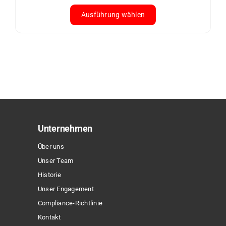
werden
Ausführung wählen
Dieses
Produkt
weist
mehrere
Varianten
auf.
Die
Optionen
Unternehmen
können
Über uns
auf
Unser Team
der
Historie
Produktseite
Unser Engagement
gewählt
Compliance-Richtlinie
werden
Kontakt