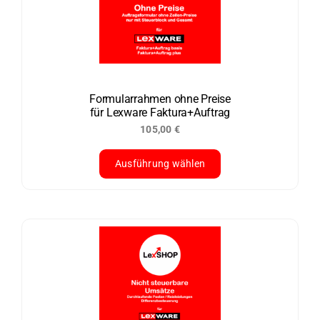
Die
Optionen
können
auf
der
Formularrahmen ohne Preise
für Lexware Faktura+Auftrag
Produktseite
105,00
€
gewählt
werden
Ausführung wählen
Dieses
Produkt
weist
mehrere
Varianten
auf.
Die