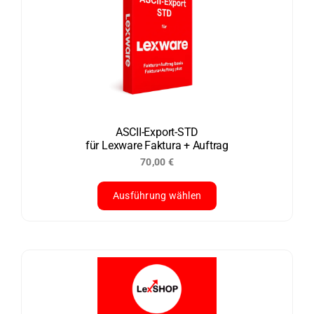
ASCII-Export-STD
für Lexware Faktura + Auftrag
70,00
€
Ausführung wählen
Dieses
Produkt
weist
mehrere
Varianten
auf.