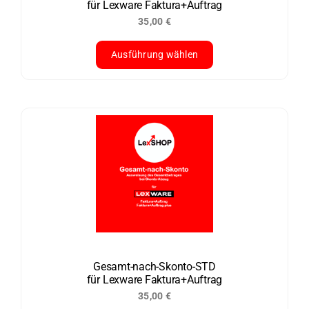
für Lexware Faktura+Auftrag
Produktseite
35,00
€
gewählt
werden
Ausführung wählen
Dieses
Produkt
weist
mehrere
Varianten
auf.
Die
Optionen
können
auf
der
Gesamt-nach-Skonto-STD
für Lexware Faktura+Auftrag
Produktseite
35,00
€
gewählt