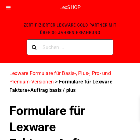
LexSHOP
Skip
ZERTIFIZIERTER LEXWARE GOLD-PARTNER MIT
to
ÜBER 30 JAHREN ERFAHRUNG
content
Suche
nach:
Lexware Formulare für Basis-, Plus-, Pro- und
Premium-Versionen
>
Formulare für Lexware
Faktura+Auftrag basis / plus
Formulare für
Lexware