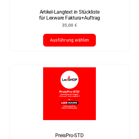
auf
der
Artikel-Langtext in Stückliste
für Lexware Faktura+Auftrag
Produktseite
35,00
€
gewählt
werden
Ausführung wählen
Dieses
Produkt
weist
mehrere
Varianten
auf.
Die
Optionen
können
auf
der
PreisPro-STD