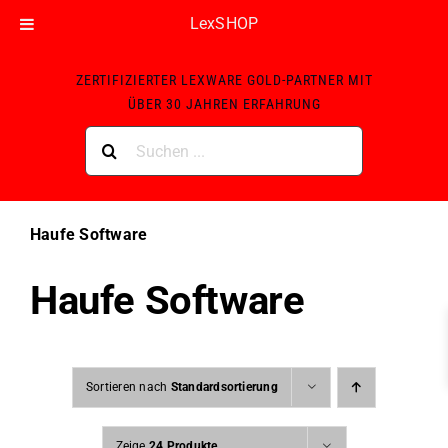
LexSHOP
Skip
ZERTIFIZIERTER LEXWARE GOLD-PARTNER MIT
to
ÜBER 30 JAHREN ERFAHRUNG
content
Suche
nach:
Haufe Software
Haufe Software
Sortieren nach
Standardsortierung
Zeige
24 Produkte