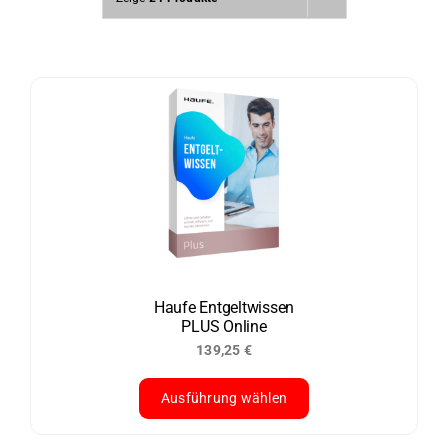
Haufe Entgelt­wissen
PLUS Online
139,25
€
Ausführung wählen
Dieses