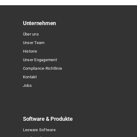
auf.
Die
Optionen
Unternehmen
können
Über uns
auf
Unser Team
der
Historie
Produktseite
Unser Engagement
gewählt
Compliance-Richtlinie
werden
Kontakt
Jobs
Software & Produkte
Lexware Software