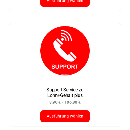
Ausführung wählen
Dieses
Produkt
weist
mehrere
Varianten
auf.
Die
Optionen
können
auf
der
Support Service zu
Lohn+Gehalt plus
Produktseite
-
8,90
€
106,80
€
gewählt
werden
Ausführung wählen
Dieses