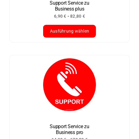
der
Support Service zu
Business plus
Produktseite
-
6,90
€
82,80
€
gewählt
werden
Ausführung wählen
Dieses
Produkt
weist
mehrere
Varianten
auf.
Die
Optionen
können
auf
der
Support Service zu
Business pro
Produktseite