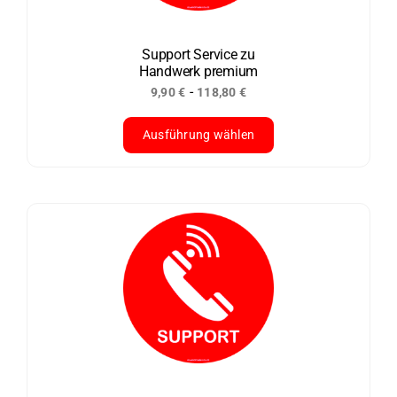
können
auf
der
Support Service zu
Handwerk premium
Produktseite
-
9,90
€
118,80
€
gewählt
werden
Ausführung wählen
Dieses
Produkt
weist
mehrere
Varianten
auf.
Die
Optionen
können
auf