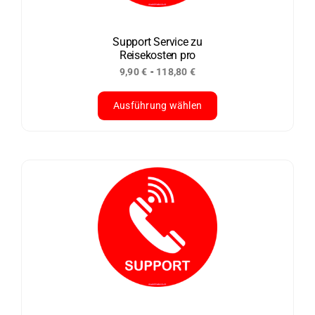
können
auf
der
Support Service zu
Reisekosten pro
Produktseite
-
9,90
€
118,80
€
gewählt
werden
Ausführung wählen
Dieses
Produkt
weist
mehrere
Varianten
auf.
Die
Optionen
können
auf