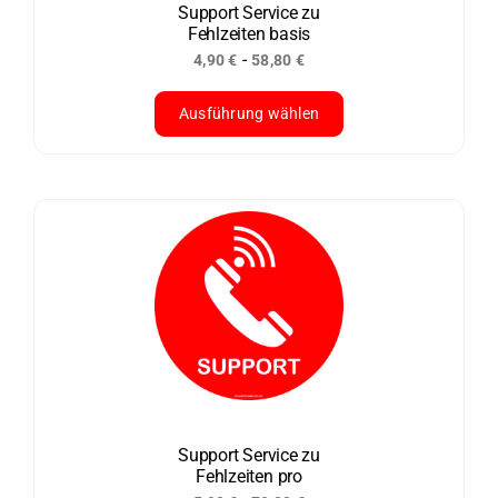
der
Support Service zu
Fehlzeiten basis
Produktseite
-
4,90
€
58,80
€
gewählt
werden
Ausführung wählen
Dieses
Produkt
weist
mehrere
Varianten
auf.
Die
Optionen
können
auf
der
Support Service zu
Fehlzeiten pro
Produktseite