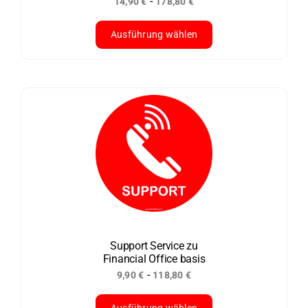
-
14,90
€
178,80
€
gewählt
werden
Ausführung wählen
Dieses
Produkt
weist
mehrere
Varianten
auf.
Die
Optionen
können
auf
der
Support Service zu
Financial Office basis
Produktseite
-
9,90
€
118,80
€
gewählt
werden
Ausführung wählen