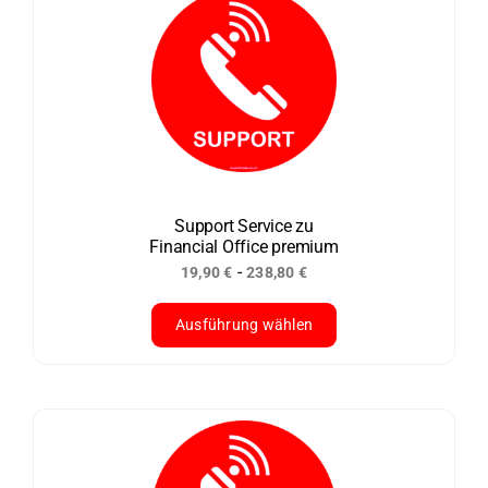
mehrere
Varianten
auf.
Die
Optionen
können
auf
der
Support Service zu
Financial Office premium
Produktseite
-
19,90
€
238,80
€
gewählt
werden
Ausführung wählen
Dieses
Produkt
weist
mehrere
Varianten