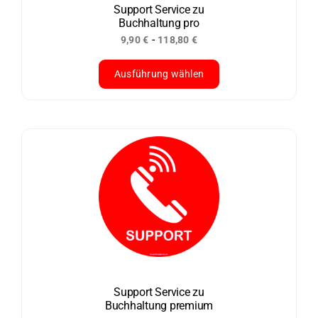
der
Support Service zu
Buchhaltung pro
Produktseite
-
9,90
€
118,80
€
gewählt
werden
Ausführung wählen
Dieses
Produkt
weist
mehrere
Varianten
auf.
Die
Optionen
können
auf
der
Support Service zu
Buchhaltung premium
Produktseite