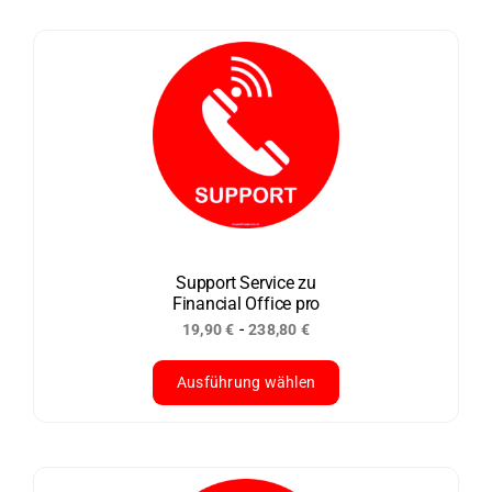
Produkt
weist
mehrere
Varianten
auf.
Die
Optionen
können
auf
der
Support Service zu
Financial Office pro
Produktseite
-
19,90
€
238,80
€
gewählt
werden
Ausführung wählen
Dieses
Produkt
weist