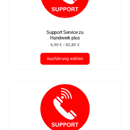
Optionen
können
auf
der
Support Service zu
Handwerk plus
Produktseite
-
6,90
€
82,80
€
gewählt
werden
Ausführung wählen
Dieses
Produkt
weist
mehrere
Varianten
auf.
Die
Optionen