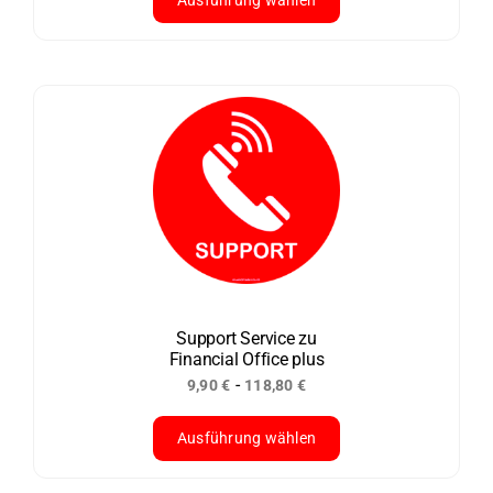
Dieses
Produkt
weist
mehrere
Varianten
auf.
Die
Optionen
können
auf
der
Support Service zu
Financial Office plus
Produktseite
-
9,90
€
118,80
€
gewählt
werden
Ausführung wählen
Dieses