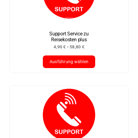
Optionen
können
auf
der
Support Service zu
Reisekosten plus
Produktseite
-
4,90
€
58,80
€
gewählt
werden
Ausführung wählen
Dieses
Produkt
weist
mehrere
Varianten
auf.
Die
Optionen