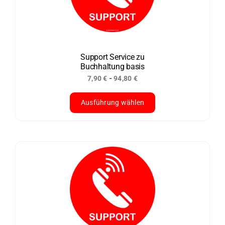
Die
Optionen
können
auf
der
Support Service zu
Buchhaltung basis
Produktseite
-
7,90
€
94,80
€
gewählt
werden
Ausführung wählen
Dieses
Produkt
weist
mehrere
Varianten
auf.
Die
Optionen