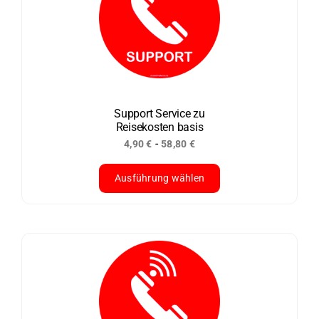
auf.
Die
Optionen
können
auf
der
Support Service zu
Reisekosten basis
Produktseite
-
4,90
€
58,80
€
gewählt
werden
Ausführung wählen
Dieses
Produkt
weist
mehrere
Varianten
auf.
Die