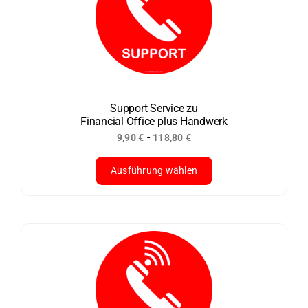
auf.
Die
Optionen
können
auf
der
Support Service zu
Financial Office plus Handwerk
Produktseite
-
9,90
€
118,80
€
gewählt
werden
Ausführung wählen
Dieses
Produkt
weist
mehrere
Varianten
auf.
Die