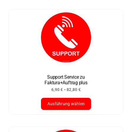
Produkt
weist
mehrere
Varianten
auf.
Die
Optionen
können
auf
der
Support Service zu
Faktura+Auftrag plus
Produktseite
-
6,90
€
82,80
€
gewählt
werden
Ausführung wählen
Dieses
Produkt
weist