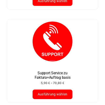
Ausführung wählen
Dieses
Produkt
weist
mehrere
Varianten
auf.
Die
Optionen
können
auf
der
Support Service zu
Faktura+Auftrag basis
Produktseite
-
5,90
€
70,80
€
gewählt
werden
Ausführung wählen
Dieses