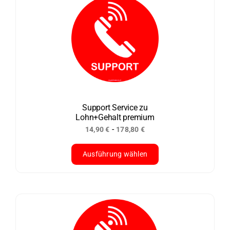
mehrere
Varianten
auf.
Die
Optionen
können
auf
der
Support Service zu
Lohn+Gehalt premium
Produktseite
-
14,90
€
178,80
€
gewählt
werden
Ausführung wählen
Dieses
Produkt
weist
mehrere
Varianten