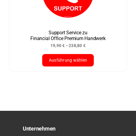
Optionen
können
auf
der
Support Service zu
Financial Office Premium Handwerk
Produktseite
-
19,90
€
238,80
€
gewählt
werden
Ausführung wählen
Dieses
Produkt
weist
mehrere
Varianten
auf.
Die
Optionen
Unternehmen
können