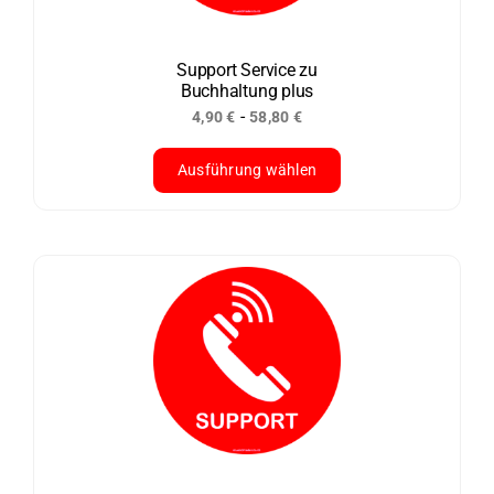
können
auf
der
Support Service zu
Buchhaltung plus
Produktseite
-
4,90
€
58,80
€
gewählt
werden
Ausführung wählen
Dieses
Produkt
weist
mehrere
Varianten
auf.
Die
Optionen
können
auf