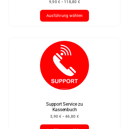
-
9,90
€
118,80
€
gewählt
werden
Ausführung wählen
Dieses
Produkt
weist
mehrere
Varianten
auf.
Die
Optionen
können
auf
der
Support Service zu
Kassenbuch
Produktseite
-
3,90
€
46,80
€
gewählt
werden