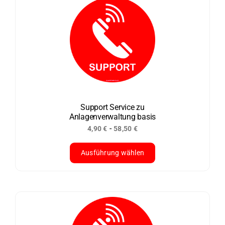
Support Service zu
Anlagenverwaltung basis
-
4,90
€
58,50
€
Ausführung wählen
Dieses
Produkt
weist
mehrere
Varianten