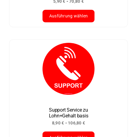
-
5,90
€
70,80
€
gewählt
werden
Ausführung wählen
Dieses
Produkt
weist
mehrere
Varianten
auf.
Die
Optionen
können
auf
der
Support Service zu
Lohn+Gehalt basis
Produktseite
-
8,90
€
106,80
€
gewählt
werden