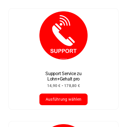
Produkt
weist
mehrere
Varianten
auf.
Die
Optionen
können
auf
der
Support Service zu
Lohn+Gehalt pro
Produktseite
-
14,90
€
178,80
€
gewählt
werden
Ausführung wählen
Dieses
Produkt
weist