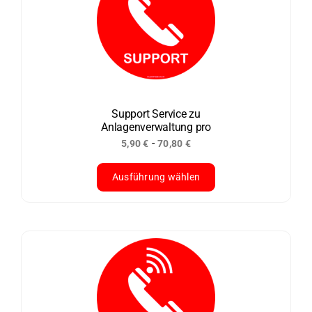
auf.
Die
Optionen
können
auf
der
Support Service zu
Anlagenverwaltung pro
Produktseite
-
5,90
€
70,80
€
gewählt
werden
Ausführung wählen
Dieses
Produkt
weist
mehrere
Varianten
auf.