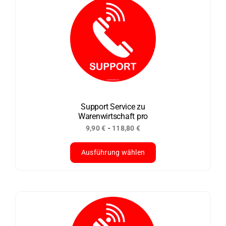
mehrere
Varianten
auf.
Die
Optionen
können
auf
der
Support Service zu
Warenwirtschaft pro
Produktseite
-
9,90
€
118,80
€
gewählt
werden
Ausführung wählen
Dieses
Produkt
weist
mehrere
Varianten