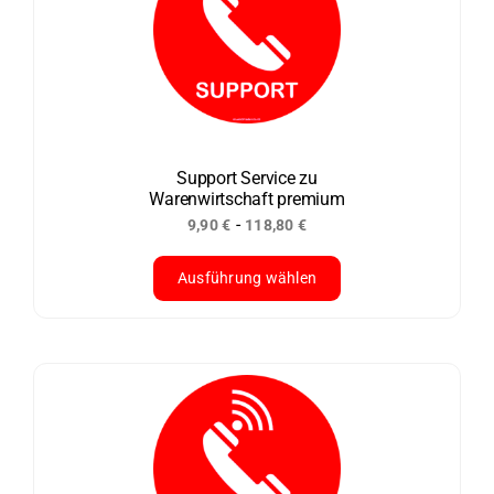
auf.
Die
Optionen
können
auf
der
Support Service zu
Warenwirtschaft premium
Produktseite
-
9,90
€
118,80
€
gewählt
werden
Ausführung wählen
Dieses
Produkt
weist
mehrere
Varianten
auf.
Die