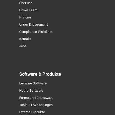
Über uns
auf
Unser Team
der
Historie
Produktseite
Unser Engagement
gewählt
Compliance-Richtlinie
werden
Kontakt
Jobs
Software & Produkte
Lexware Software
Haufe Software
Formulare für Lexware
Tools + Erweiterungen
Externe Produkte