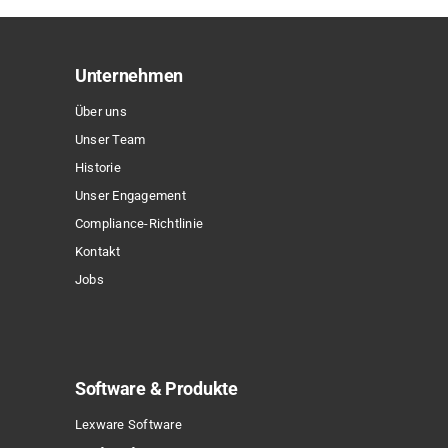
auf.
Die
Optionen
Unternehmen
können
Über uns
auf
Unser Team
der
Historie
Produktseite
Unser Engagement
gewählt
Compliance-Richtlinie
werden
Kontakt
Jobs
Software & Produkte
Lexware Software