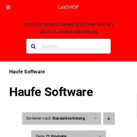
LexSHOP
Skip
ZERTIFIZIERTER LEXWARE GOLD-PARTNER MIT
to
ÜBER 30 JAHREN ERFAHRUNG
content
Suche
nach:
Haufe Software
Haufe Software
Sortieren nach
Standardsortierung
Zeige
72 Produkte