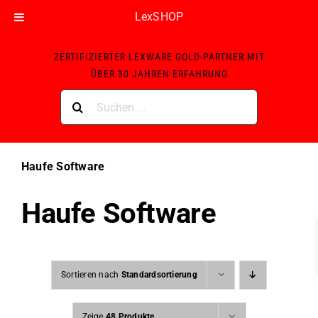
LexSHOP
Skip
ZERTIFIZIERTER LEXWARE GOLD-PARTNER MIT
to
ÜBER 30 JAHREN ERFAHRUNG
content
Suche
nach:
Haufe Software
Haufe Software
Sortieren nach
Standardsortierung
Zeige
48 Produkte