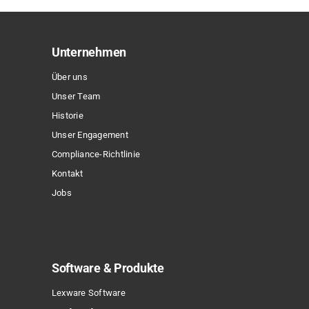
auf.
Die
Optionen
Unternehmen
können
Über uns
auf
Unser Team
der
Historie
Produktseite
Unser Engagement
gewählt
Compliance-Richtlinie
werden
Kontakt
Jobs
Software & Produkte
Lexware Software