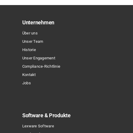
auf.
Die
Optionen
Unternehmen
können
Über uns
auf
Unser Team
der
Historie
Produktseite
Unser Engagement
gewählt
Compliance-Richtlinie
werden
Kontakt
Jobs
Software & Produkte
Lexware Software