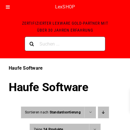
LexSHOP
Skip
ZERTIFIZIERTER LEXWARE GOLD-PARTNER MIT
to
ÜBER 30 JAHREN ERFAHRUNG
content
Suche
nach:
Haufe Software
Haufe Software
Sortieren nach
Standardsortierung
Zeige
24 Produkte