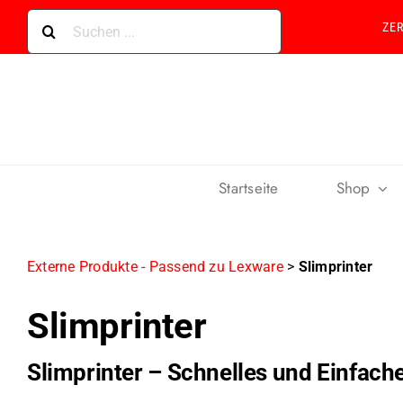
Skip
Suche
ZE
to
nach:
content
Startseite
Shop
Externe Produkte - Passend zu Lexware
>
Slimprinter
Slimprinter
Slimprinter – Schnelles und Einfac