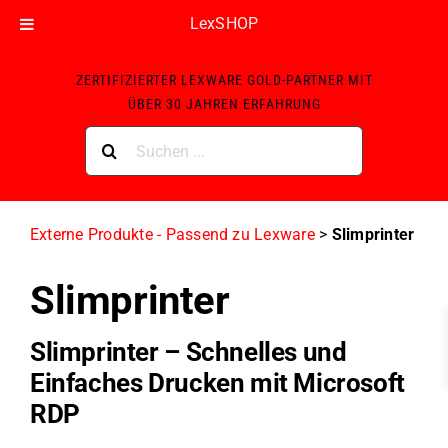
LexSHOP
Skip
ZERTIFIZIERTER LEXWARE GOLD-PARTNER MIT
to
ÜBER 30 JAHREN ERFAHRUNG
content
Suche
nach:
Externe Produkte - Passend zu Lexware
>
Slimprinter
Slimprinter
Slimprinter – Schnelles und
Einfaches Drucken mit Microsoft
RDP